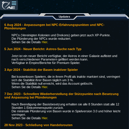
Updates
6 Aug 2024 - Anpassungen bei NPC-Erfahrungspunkten und NPC-
Plünderungen
NPCs (Vereinigten Kolonien und Drekons) geben jetzt auch XP-Punkte.
Die Plünderung der NPCs wurde reduziert.
Sehen Sie die Details
Hier
.
5 Jun 2024 - Neuer Bericht: Astros-Suche nach Typ
Jetzt ist ein neuer Bericht verfügbar, der Astros in einer Galaxie auflistet und
nach verschiedenen Parametern gefiltert werden kann.
Verfügbar in Empire/Berichte für Premium-Spieler.
3 Apr 2024 - Stabilität der Basen inaktiver Spieler
Bei kostenlosen Spielern, die in ihrem Profil als inaktiv markiert sind, verringert
sich die Stabilität ihrer Basen täglich um 3 %.
Wenn die Stabilität null erreicht, wird das Account gelöscht.
Sehen Sie die Details
Hier
.
7 Dez 2023 - Schnellere Wiederherstellung der Stützpunkte nach Besetzung
und Anpassung bei Plünderungen
Nach Beendigung der Basisbesetzung erhalten sie alle 8 Stunden statt alle 12
Stunden 1 Einkommenspunkt zurück.
Die minimale Plünderung von Basen wurde in Spielversion 3.0 und höher leicht
verringert.
Sehen Sie die Details
Hier
.
28 Nov 2023 - Schließung von Handelsrouten